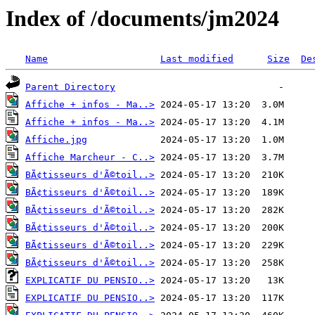
Index of /documents/jm2024
Name
Last modified
Size
De
Parent Directory
Affiche + infos - Ma..>
Affiche + infos - Ma..>
Affiche.jpg
Affiche Marcheur - C..>
BÃ¢tisseurs d'Ã©toil..>
BÃ¢tisseurs d'Ã©toil..>
BÃ¢tisseurs d'Ã©toil..>
BÃ¢tisseurs d'Ã©toil..>
BÃ¢tisseurs d'Ã©toil..>
BÃ¢tisseurs d'Ã©toil..>
EXPLICATIF DU PENSIO..>
EXPLICATIF DU PENSIO..>